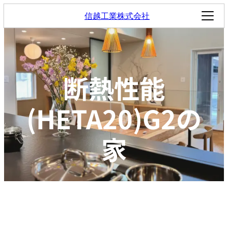
Facebook
LinkedIn
Twitter
Telegram
WhatsApp
Pinterest
メール
アイコンリンク
アイコンリンク
信越工業株式会社
断熱性能
(HETA20)G2の
家